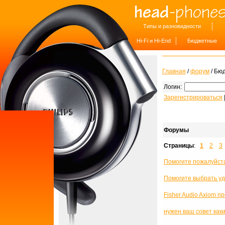
Типы и разновидности
Hi-Fi и Hi-End
Бюджетные
Главная
/
форум
/ Бю
Логин:
Зарегистрироваться
Форумы
Страницы
:
1
2
3
Помогите пожалуйст
Помогите выбрать у
Fisher Audio Axiom п
нужен ваш совет каки