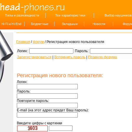
Типы и разновидности
Тех-характеристики
Выбор наушников
Hi-Fi и Hi-End
Бюджетные
Вкладыши
Новости
Фору
Главная
/
форум
/ Регистрация нового пользователя
Логин:
Пароль:
Зарегистрироваться
|
Вспомнить пароль
|
Правила форума
Регистрация нового пользователя:
Логин:
Пароль:
Повторите пароль:
E-mail (на этот адрес придет Ваш пароль):
Введите цифры с картинки