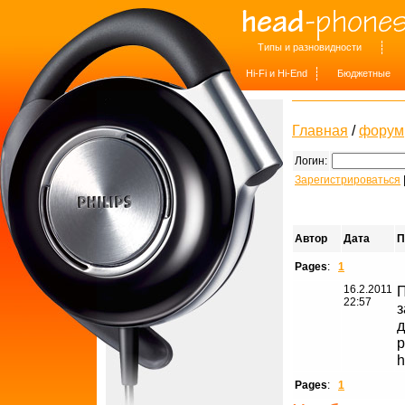
Типы и разновидности
Hi-Fi и Hi-End
Бюджетные
Главная
/
форум
Логин:
Зарегистрироваться
Автор
Дата
П
Pages
:
1
16.2.2011
П
22:57
з
д
р
h
Pages
:
1