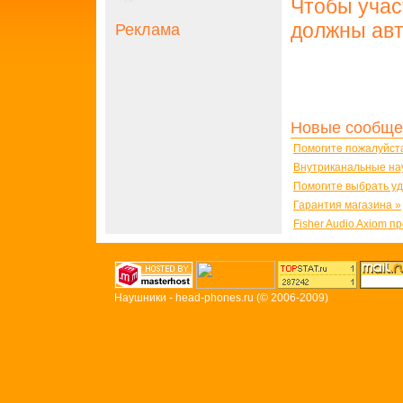
Чтобы учас
должны авт
Реклама
Новые сообще
Помогите пожалуйст
Внутриканальные на
Помогите выбрать у
Гарантия магазина »
Fisher Audio Axiom п
Наушники - head-phones.ru
(© 2006-2009)