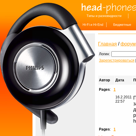
Типы и разновидности
Hi-Fi и Hi-End
Бюджетные
Главная
/
форум
Логин:
Зарегистрироваться
Автор
Дата
П
Pages
:
1
16.2.2011
П
22:57
з
д
р
h
Pages
:
1