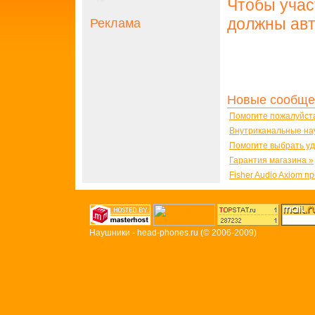
Чтобы учас
должны авт
Реклама
Новые сообще
Помогите пожалуйст
Внутриканальные на
Помогите выбрать у
Гарантия магазина »
Fisher Audio Axiom п
Наушники - head-phones.ru
(© 2006-2009)