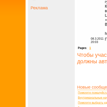
г
К
Реклама
в
Ц
+
В
h
08.3.2011
П
20:03
Pages
:
1
Чтобы учас
должны авт
Новые сообще
Помогите пожалуйст
Внутриканальные на
Помогите выбрать у