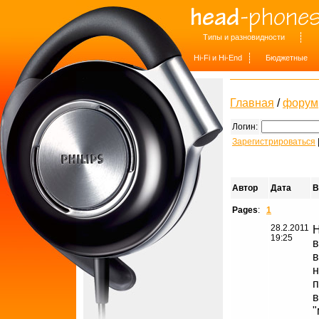
Типы и разновидности
Hi-Fi и Hi-End
Бюджетные
Главная
/
форум
Логин:
Зарегистрироваться
Автор
Дата
B
Pages
:
1
28.2.2011
Н
19:25
в
в
н
п
в
"